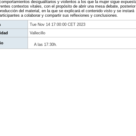
comportamientos desigualitarios y violentos a los que la mujer sigue expuest
rentes contextos vitales, con el propósito de abrir una mesa debate, posterior
producción del material, en la que se explicará el contenido visto y se instará
articipantes a colaborar y compartir sus reflexiones y conclusiones.
a
Tue Nov 14 17:00:00 CET 2023
idad
Vallecillo
io
A las 17:30h.