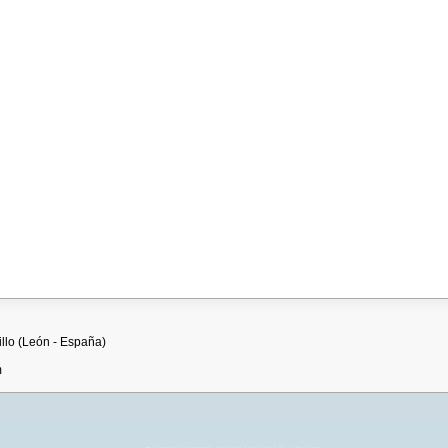
cillo (León - España)
m