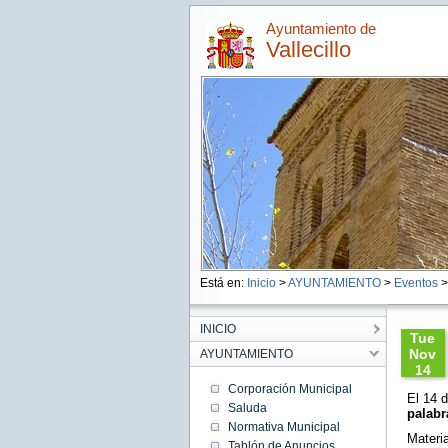
Ayuntamiento de
Vallecillo
Está en:
Inicio
>
AYUNTAMIENTO
>
Eventos
>
INICIO
Tue
Nov
AYUNTAMIENTO
14
17:00:
Corporación Municipal
El 14 
CET
Saluda
palabr
2023
Normativa Municipal
Tue
Materia
Nov 14
Tablón de Anuncios