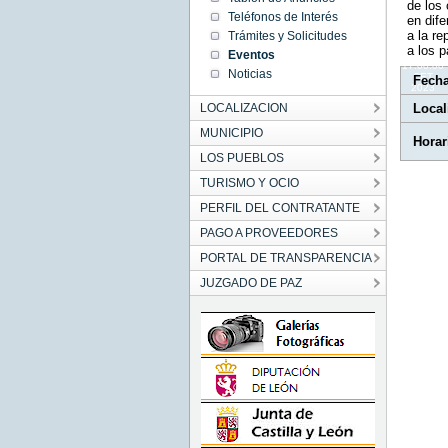
de los 
17:00:00
Teléfonos de Interés
en dife
CET
2023
a la re
Trámites y Solicitudes
Tue Nov
a los p
Eventos
14
17:00:00
Noticias
CET
Fech
2023
LOCALIZACION
Local
MUNICIPIO
Horar
LOS PUEBLOS
TURISMO Y OCIO
PERFIL DEL CONTRATANTE
PAGO A PROVEEDORES
PORTAL DE TRANSPARENCIA
JUZGADO DE PAZ