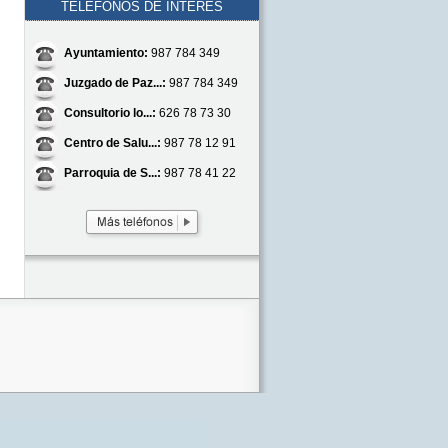
TELÉFONOS DE INTERÉS
Ayuntamiento:
987 784 349
Juzgado de Paz...:
987 784 349
Consultorio lo...:
626 78 73 30
Centro de Salu...:
987 78 12 91
Parroquia de S...:
987 78 41 22