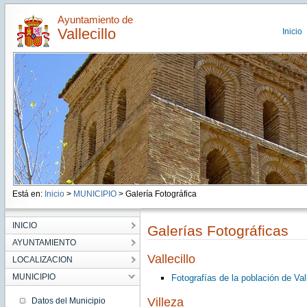
Ayuntamiento de
Vallecillo
Inicio
Está en:
Inicio
>
MUNICIPIO
> Galería Fotográfica
INICIO
Galerías Fotográficas
AYUNTAMIENTO
Vallecillo
LOCALIZACION
MUNICIPIO
Fotografías de la población de Vall
Villeza
Datos del Municipio